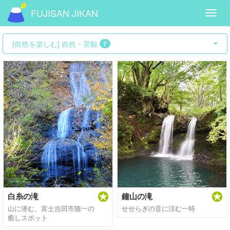
FUJISAN JIKAN
Toggl
navig
[自然を楽しむ] 自然・景観
7
白糸の滝
鐘山の滝
山に潜む、富士吉田市随一の
せせらぎの音に涼む一時
癒しスポット