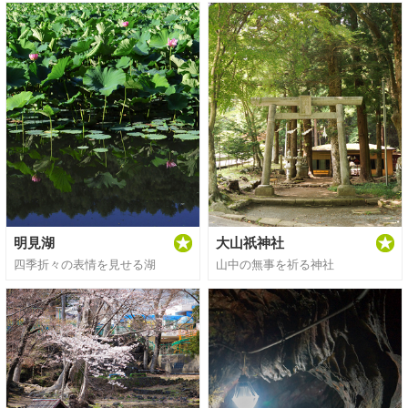
明見湖
大山祇神社
四季折々の表情を見せる湖
山中の無事を祈る神社