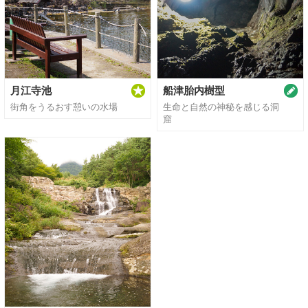
月江寺池
船津胎内樹型
街角をうるおす憩いの水場
生命と自然の神秘を感じる洞
窟