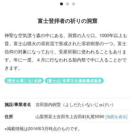
富士登拝者の祈りの洞窟
神聖な空気漂う森の中にある、洞窟の入り口。1000年以上も
昔、富士山噴火の溶岩流で形成された溶岩樹形の一つ。富士
信仰の対象になっており、安産祈願に使われることもありま
す。年に一度、４月に行なわれる胎内祭で中に入ることがで
きます。
[歴史を感じる] 史跡
[富士山] 世界文化遺産構成資産
施設/事業者名
吉田胎内樹型（よしだたいないじゅけい）
住所
山梨県富士吉田市上吉田剣丸尾5590
[
地図を表示
]
※掲載情報は2016年3月時点のものです。