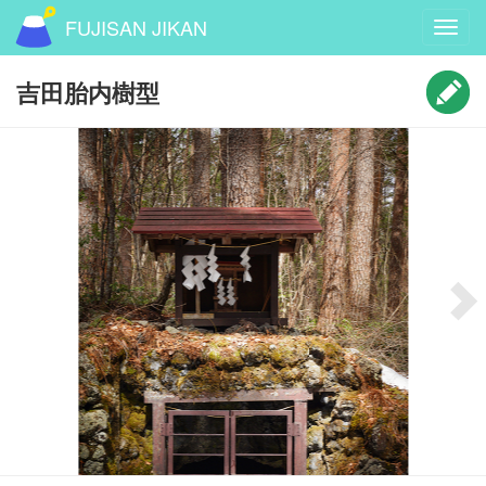
FUJISAN JIKAN
Toggl
navig
吉田胎内樹型